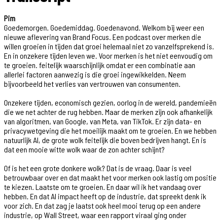
Pim
Goedemorgen. Goedemiddag. Goedenavond. Welkom bij weer een
nieuwe aflevering van Brand Focus. Een podcast over merken die
willen groeien in tijden dat groei helemaal niet zo vanzelfsprekend is.
En in onzekere tijden leven we. Voor merken is het niet eenvoudig om
te groeien. feitelijk waarschijnlijk omdat er een combinatie aan
allerlei factoren aanwezig is die groei ingewikkelden. Neem
bijvoorbeeld het verlies van vertrouwen van consumenten.
Onzekere tijden, economisch gezien, oorlog in de wereld, pandemieën
die we net achter de rug hebben. Maar de merken zijn ook afhankelijk
van algoritmen, van Google, van Meta, van TikTok. Er zijn data- en
privacywetgeving die het moeilijk maakt om te groeien. En we hebben
natuurlijk AI, de grote wolk feitelijk die boven bedrijven hangt. En is
dat een mooie witte wolk waar de zon achter schijnt?
Of is het een grote donkere wolk? Dat is de vraag. Daar is veel
betrouwbaar over en dat maakt het voor merken ook lastig om positie
te kiezen. Laatste om te groeien. En daar wil ik het vandaag over
hebben. En dat AI impact heeft op de industrie, dat spreekt denk ik
voor zich. En dat zag je laatst ook heel mooi terug op een andere
industrie, op Wall Street, waar een rapport viraal ging onder