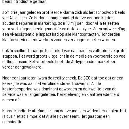
beursintroductie gedaan.
Zo'n drie jaar geleden profileerde Klarna zich als hét schoolvoorbeeld
van AI-succes. Ze hadden aangekondigd dat ze enorme kosten
zouden besparen in marketing, zo'n 10 miljoen, door AI in te zetten
voor vertalingen, beeldgeneratie en data-analyse. Zeen ontwikkeling
een AI-assistent die impact had op alle klantcontacten. Honderden
klantenservicemedewerkers zouden vervangen moeten worden.
Ook in snelheid naar go-to-market van campagnes voltooide ze grote
stappen. Het werd groots uitgelicht in de media en voorbereid op veel
enthousiasme. Het voorbeeld heeft de AI-hype onder marketeers
verder aangewakkerd.
Maar een jaar later kwam de reality check. De CEO gaf toe dat er een
keerzijde was aan het verblindende vertrouwen in AI. De
kostenbesparing was dominant geworden en de kwaliteit van de
service was al langer geleden. Merkbeleving en klanttevredenheid
namen af.
Klarna kondigde uiteindelijk aan dat ze mensen wilden terughalen. Het
is dus niet zo simpel dat AI alles overneemt. Het gaat om een
combinatie.