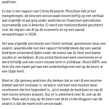
analisten.
En dat is het rapport van Citriny Research. Misschien heb je het
meegekregen, de beurzen veroorzaakt enorm heftig op een verhaal
wat eigenlijk viraal ging onder analisten en financieel specialisten,
voornamelijk ook in Amerika. Er werd een toekomstbeeld geschetst
over de impact van AI op de economie en op een aantal
verwachtingen in 2028.
Het was eigenlijk een beetje een fictief verhaal, geschreven door een
analist, waardevolle met een rapport feitelijk bleek dat een aantal
bedrijven ontzettend lijden onder de komst van AI. Heel veel banen
zouden er verdwijnen. AI zou ontzettend veel werk overnemen en er
werd feitelijk ook een soort nieuwe term in zichtbaar: Ghost GDPR, een
term die een naam gaf aan een onderbuikgevoel wat op de beurs al
een tijdje leeft.
Want er zijn genoeg analisten die denken dat er met AI een enorme
bubbel aan het ontstaan is, terwijl er ook heel veel mensen weer
voorkomen dat het tegendeel is. Juist omdat de bedrijven nu van AI
veel mooie winsten draaien. Dus er is zekerheid over AI, ook op de
beurs. Maar wat je zag op de basis van deze virale blogpost van de
analist is dat de markt echt veroorzaakt.