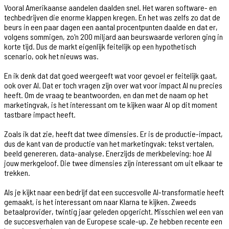
Vooral Amerikaanse aandelen daalden snel. Het waren software- en
techbedrijven die enorme klappen kregen. En het was zelfs zo dat de
beurs in een paar dagen een aantal procentpunten daalde en dat er,
volgens sommigen, zo'n 200 miljard aan beurswaarde verloren ging in
korte tijd. Dus de markt eigenlijk feitelijk op een hypothetisch
scenario, ook het nieuws was.
En ik denk dat dat goed weergeeft wat voor gevoel er feitelijk gaat,
ook over AI. Dat er toch vragen zijn over wat voor impact AI nu precies
heeft. Om de vraag te beantwoorden, en dan met de naam op het
marketingvak, is het interessant om te kijken waar AI op dit moment
tastbare impact heeft.
Zoals ik dat zie, heeft dat twee dimensies. Er is de productie-impact,
dus de kant van de productie van het marketingvak: tekst vertalen,
beeld genereren, data-analyse. Enerzijds de merkbeleving: hoe AI
jouw merkgeloof. Die twee dimensies zijn interessant om uit elkaar te
trekken.
Als je kijkt naar een bedrijf dat een succesvolle AI-transformatie heeft
gemaakt, is het interessant om naar Klarna te kijken. Zweeds
betaalprovider, twintig jaar geleden opgericht. Misschien wel een van
de succesverhalen van de Europese scale-up. Ze hebben recente een