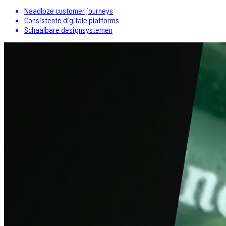
Naadloze customer journeys
Consistente digitale platforms
Schaalbare designsystemen