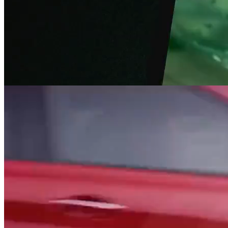
Content, CRM en campagnes komen samen in een datagedreven
ritme dat echte resultaten oplevert.
Wij leveren
Always-on campagnes die relevant blijven
Content systems die waarde tonen
Dashboards en CRM flows die data omzetten in actie