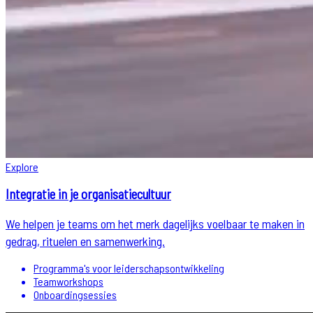
Explore
Integratie in je organisatiecultuur
We helpen je teams om het merk dagelijks voelbaar te maken in
gedrag, rituelen en samenwerking.
Programma's voor leiderschapsontwikkeling
Teamworkshops
Onboardingsessies