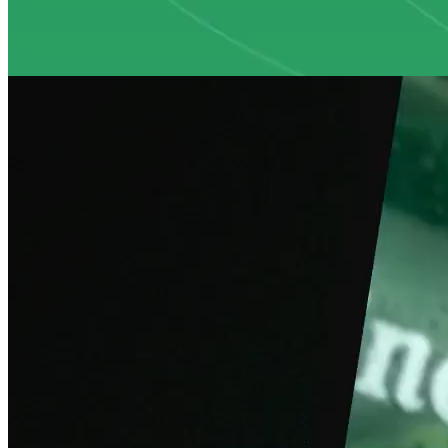
Naadloze customer journeys
Consistente digitale platforms
Schaalbare designsystemen
Performanceversnelling