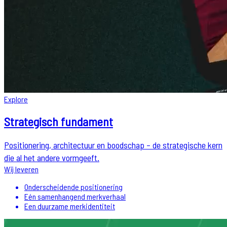
Explore
Strategisch fundament
Positionering, architectuur en boodschap – de strategische kern
die al het andere vormgeeft.
Wij leveren
Onderscheidende positionering
Eén samenhangend merkverhaal
Een duurzame merkidentiteit