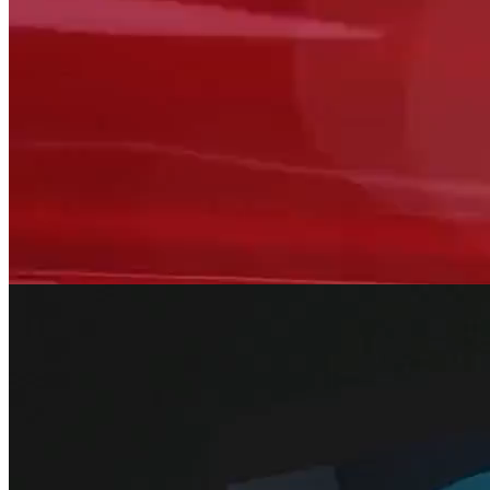
Integratie in je organisatiecultuur
We helpen je teams om het merk dagelijks voelbaar te maken in
gedrag, rituelen en samenwerking.
Wij leveren
Programma's voor leiderschapsontwikkeling
Teamworkshops
Onboardingsessies