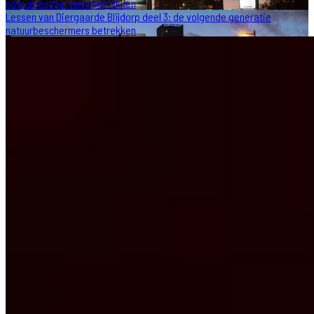
natuurbeschermers betrekken
Lessen van Diergaarde Blijdorp deel 3: de volgende generatie
natuurbeschermers betrekken