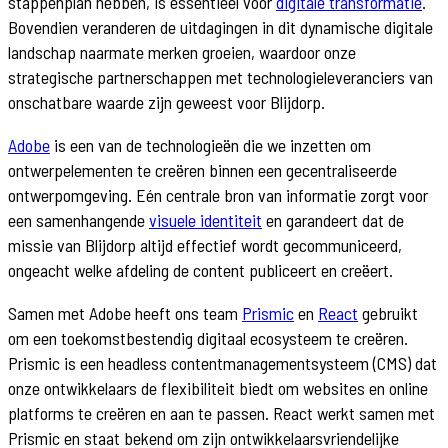
stappenplan hebben, is essentieel voor
digitale transformatie
.
Bovendien veranderen de uitdagingen in dit dynamische digitale
landschap naarmate merken groeien, waardoor onze
strategische partnerschappen met technologieleveranciers van
onschatbare waarde zijn geweest voor Blijdorp.
Adobe
is een van de technologieën die we inzetten om
ontwerpelementen te creëren binnen een gecentraliseerde
ontwerpomgeving. Eén centrale bron van informatie zorgt voor
een samenhangende
visuele identiteit
en garandeert dat de
missie van Blijdorp altijd effectief wordt gecommuniceerd,
ongeacht welke afdeling de content publiceert en creëert.
Samen met Adobe heeft ons team
Prismic
en
React
gebruikt
om een toekomstbestendig digitaal ecosysteem te creëren.
Prismic is een headless contentmanagementsysteem (CMS) dat
onze ontwikkelaars de flexibiliteit biedt om websites en online
platforms te creëren en aan te passen. React werkt samen met
Prismic en staat bekend om zijn ontwikkelaarsvriendelijke