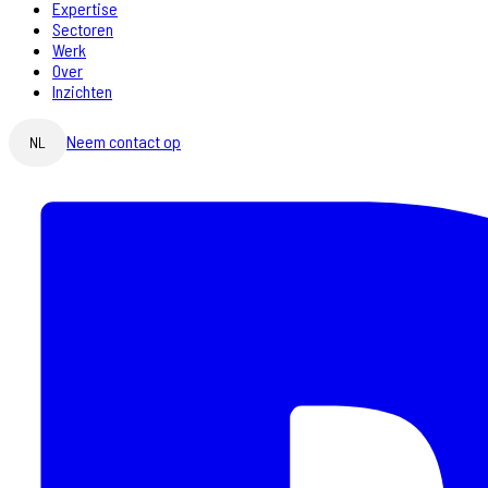
Expertise
Sectoren
Werk
Over
Inzichten
Neem contact op
NL